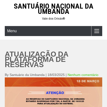
Skip
SANTUÁRIO NACIONAL DA
to
UMBANDA
content
Vale dos Orixás®
Menu
ATUALIZAÇÃO DA
PLATAFORMA DE
RESERVAS
By Santuário da Umbanda
|
18/03/2025
|
Nenhum comentário