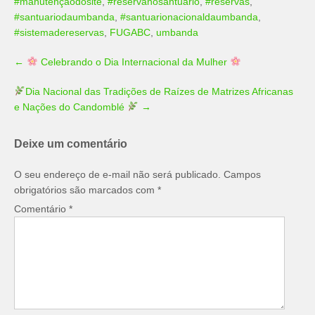
#manutençãodosite
,
#reservanosantuario
,
#reservas
,
#santuariodaumbanda
,
#santuarionacionaldaumbanda
,
#sistemadereservas
,
FUGABC
,
umbanda
Post
←
Celebrando o Dia Internacional da Mulher
navigation
Dia Nacional das Tradições de Raízes de Matrizes Africanas
e Nações do Candomblé
→
Deixe um comentário
O seu endereço de e-mail não será publicado.
Campos
obrigatórios são marcados com
*
Comentário
*