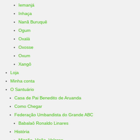
Iemanjá
Inhaça
Nanã Buruquê
Ogum
Oxalá
Oxosse
Oxum
Xangô
Loja
Minha conta
O Santuário
Casa de Pai Benedito de Aruanda
Como Chegar
Federação Umbandista do Grande ABC
Babalaô Ronaldo Linares
História
Missão, Visão, Valores