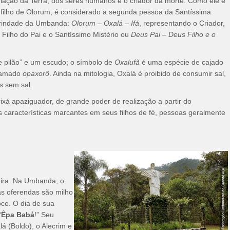
riação da Terra, dos seres humanos e o criador da morte. Como ele é
 filho de Olorum, é considerado a segunda pessoa da Santíssima
rindade da Umbanda:
Olorum – Oxalá – Ifá
, representando o Criador,
 Filho do Pai e o Santíssimo Mistério ou
Deus Pai – Deus Filho e o
 pilão” e um escudo; o símbolo de
Oxalufã
é uma espécie de cajado
chamado
opaxorô
. Ainda na mitologia, Oxalá é proibido de consumir sal,
s sem sal.
ixá apaziguador, de grande poder de realização a partir do
s características marcantes em seus filhos de fé, pessoas geralmente
eira. Na Umbanda, o
as oferendas são milho
oce. O dia de sua
“
Êpa Babá
!” Seu
á (Boldo), o Alecrim e