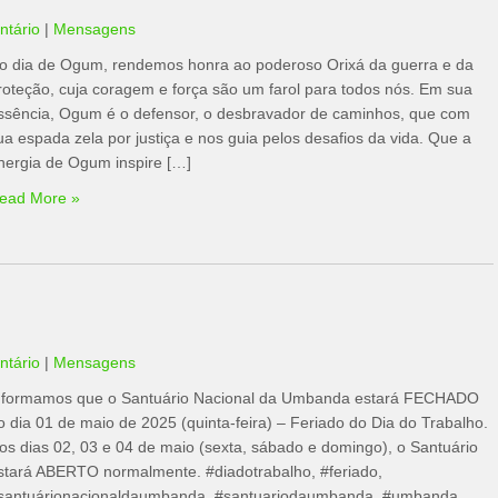
tário
|
Mensagens
o dia de Ogum, rendemos honra ao poderoso Orixá da guerra e da
roteção, cuja coragem e força são um farol para todos nós. Em sua
ssência, Ogum é o defensor, o desbravador de caminhos, que com
ua espada zela por justiça e nos guia pelos desafios da vida. Que a
nergia de Ogum inspire […]
ead More »
tário
|
Mensagens
nformamos que o Santuário Nacional da Umbanda estará FECHADO
o dia 01 de maio de 2025 (quinta-feira) – Feriado do Dia do Trabalho.
os dias 02, 03 e 04 de maio (sexta, sábado e domingo), o Santuário
stará ABERTO normalmente. #diadotrabalho, #feriado,
santuárionacionaldaumbanda, #santuariodaumbanda, #umbanda,