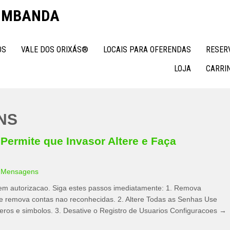
 UMBANDA
OS
VALE DOS ORIXÁS®
LOCAIS PARA OFERENDAS
RESER
LOJA
CARRI
NS
Permite que Invasor Altere e Faça
|
Mensagens
 sem autorizacao. Siga estes passos imediatamente: 1. Remova
 remova contas nao reconhecidas. 2. Altere Todas as Senhas Use
meros e simbolos. 3. Desative o Registro de Usuarios Configuracoes →