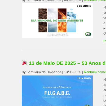
N
c
t
e
e
⁠
R
13 de Maio DE 2025 – 53 Anos
By Santuário da Umbanda
|
13/05/2025
|
Nenhum comen
H
d
s
p
c
c