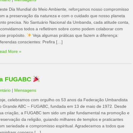
este Dia Mundial do Meio Ambiente, reforçamos nosso compromisso
om a preservação da natureza e com o cuidado que nosso planeta
anto precisa. No Santuário Nacional da Umbanda, cada atitude conta,
 convidamos todos a refletirem sobre como podem colaborar com
sse propósito.
Veja algumas práticas que fazem a diferença: ⁠
Oferendas conscientes: Prefira […]
ead More »
 da FUGABC
tário
|
Mensagens
oje, celebramos com orgulho os 53 anos da Federação Umbandista
o Grande ABC – FUGABC, fundada em 13 de maio de 1972. Desde
ua criação, a FUGABC tem sido um pilar fundamental na promoção e
reservação da religião, guiando milhares de templos e praticantes
om seriedade e compromisso espiritual. Agradecemos a todos que
aminham conosco […]