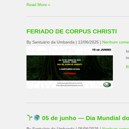
Read More »
FERIADO DE CORPUS CHRISTI
By Santuário da Umbanda
|
12/06/2025
|
Nenhum comen
I
n
R
05 de junho — Dia Mundial d
By Santuário da Umbanda
|
05/06/2025
|
Nenhum comen