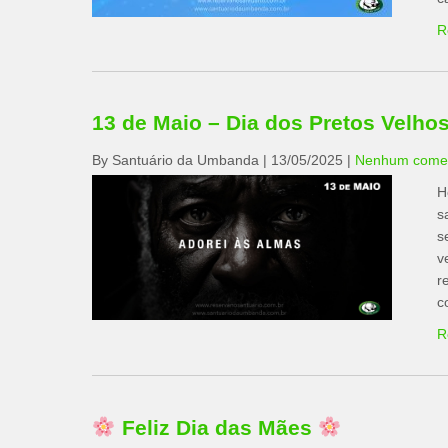
R
13 de Maio – Dia dos Pretos Velho
By Santuário da Umbanda
|
13/05/2025
|
Nenhum comen
H
s
s
v
r
c
R
Feliz Dia das Mães