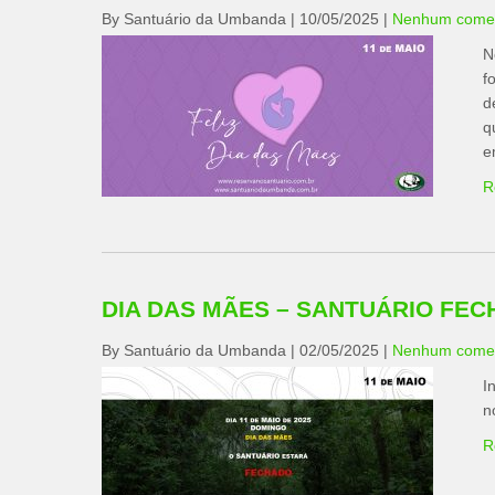
By Santuário da Umbanda
|
10/05/2025
|
Nenhum comen
N
f
d
q
e
R
DIA DAS MÃES – SANTUÁRIO FE
By Santuário da Umbanda
|
02/05/2025
|
Nenhum comen
I
n
R