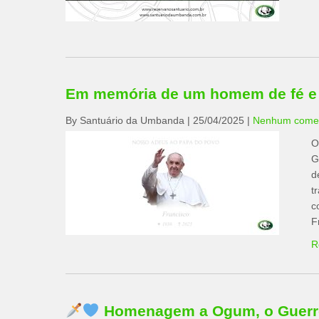
Em memória de um homem de fé e
By Santuário da Umbanda
|
25/04/2025
|
Nenhum comen
O
G
d
t
c
F
R
Homenagem a Ogum, o Guerre