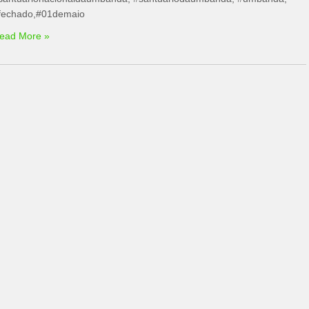
fechado,#01demaio
ead More »