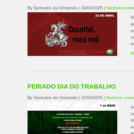
By Santuário da Umbanda
|
24/04/2025
|
Nenhum comen
N
p
e
s
e
R
FERIADO DIA DO TRABALHO
By Santuário da Umbanda
|
22/04/2025
|
Nenhum comen
I
n
N
e
#