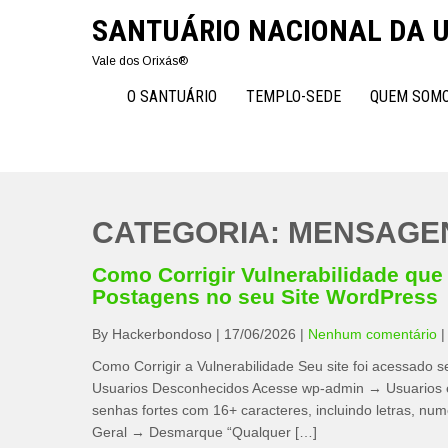
Skip
SANTUÁRIO NACIONAL DA
to
content
Vale dos Orixás®
O SANTUÁRIO
TEMPLO-SEDE
QUEM SOM
CATEGORIA:
MENSAGE
Como Corrigir Vulnerabilidade que 
Postagens no seu Site WordPress
By Hackerbondoso
|
17/06/2026
|
Nenhum comentário
Como Corrigir a Vulnerabilidade Seu site foi acessado
Usuarios Desconhecidos Acesse wp-admin → Usuarios e
senhas fortes com 16+ caracteres, incluindo letras, nu
Geral → Desmarque “Qualquer […]