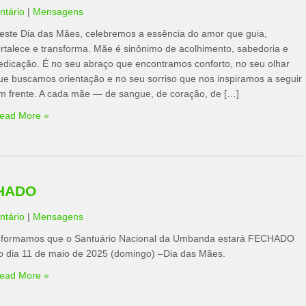
tário
|
Mensagens
este Dia das Mães, celebremos a essência do amor que guia,
ortalece e transforma. Mãe é sinônimo de acolhimento, sabedoria e
edicação. É no seu abraço que encontramos conforto, no seu olhar
ue buscamos orientação e no seu sorriso que nos inspiramos a seguir
m frente. A cada mãe — de sangue, de coração, de […]
ead More »
CHADO
tário
|
Mensagens
nformamos que o Santuário Nacional da Umbanda estará FECHADO
o dia 11 de maio de 2025 (domingo) –Dia das Mães.
ead More »