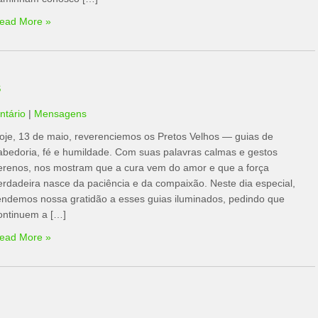
ead More »
s
tário
|
Mensagens
oje, 13 de maio, reverenciemos os Pretos Velhos — guias de
abedoria, fé e humildade. Com suas palavras calmas e gestos
erenos, nos mostram que a cura vem do amor e que a força
erdadeira nasce da paciência e da compaixão. Neste dia especial,
endemos nossa gratidão a esses guias iluminados, pedindo que
ontinuem a […]
ead More »