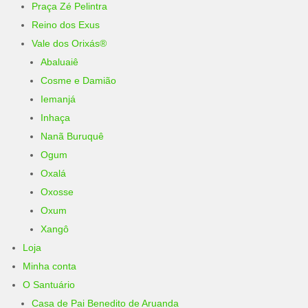
Praça Zé Pelintra
Reino dos Exus
Vale dos Orixás®
Abaluaiê
Cosme e Damião
Iemanjá
Inhaça
Nanã Buruquê
Ogum
Oxalá
Oxosse
Oxum
Xangô
Loja
Minha conta
O Santuário
Casa de Pai Benedito de Aruanda