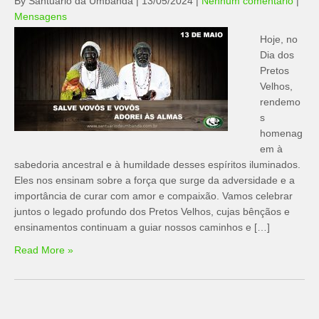
By Santuário da Umbanda
|
13/05/2024
|
Nenhum comentário
|
Mensagens
Hoje, no
Dia dos
Pretos
Velhos,
rendemo
s
homenag
em à
sabedoria ancestral e à humildade desses espíritos iluminados.
Eles nos ensinam sobre a força que surge da adversidade e a
importância de curar com amor e compaixão. Vamos celebrar
juntos o legado profundo dos Pretos Velhos, cujas bênçãos e
ensinamentos continuam a guiar nossos caminhos e […]
Read More »