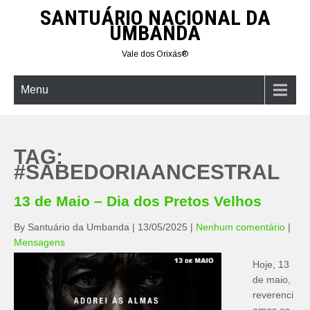
Skip
SANTUÁRIO NACIONAL DA
to
UMBANDA
content
Vale dos Orixás®
Menu
TAG:
#SABEDORIAANCESTRAL
13 de Maio – Dia dos Pretos Velhos
By Santuário da Umbanda
|
13/05/2025
|
Nenhum comentário
|
Mensagens
Hoje, 13
de maio,
reverenci