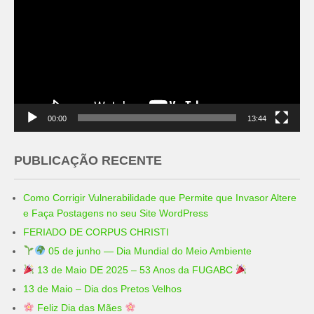
vídeo
00:00
13:44
PUBLICAÇÃO RECENTE
Como Corrigir Vulnerabilidade que Permite que Invasor Altere
e Faça Postagens no seu Site WordPress
FERIADO DE CORPUS CHRISTI
05 de junho — Dia Mundial do Meio Ambiente
13 de Maio DE 2025 – 53 Anos da FUGABC
13 de Maio – Dia dos Pretos Velhos
Feliz Dia das Mães