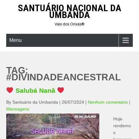
Skip
SANTUÁRIO NACIONAL DA
to
UMBANDA
content
Vale dos Orixás®
Menu
TAG:
#DIVINDADEANCESTRAL
Salubá Nanã
By Santuário da Umbanda
|
26/07/2024
|
Nenhum comentário
|
Mensagens
Hoje
rendemo
s