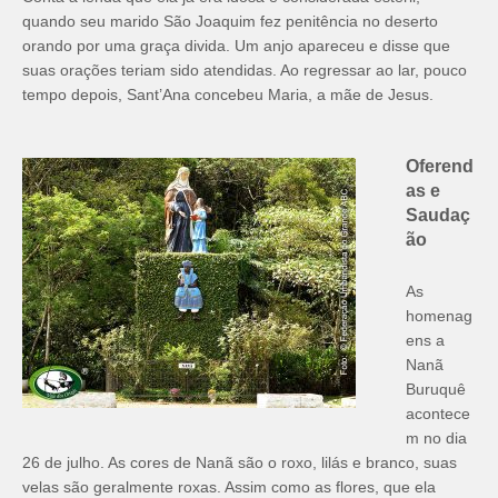
quando seu marido São Joaquim fez penitência no deserto
orando por uma graça divida. Um anjo apareceu e disse que
suas orações teriam sido atendidas. Ao regressar ao lar, pouco
tempo depois, Sant’Ana concebeu Maria, a mãe de Jesus.
Oferend
as e
Saudaç
ão
As
homenag
ens a
Nanã
Buruquê
acontece
m no dia
26 de julho. As cores de Nanã são o roxo, lilás e branco, suas
velas são geralmente roxas. Assim como as flores, que ela