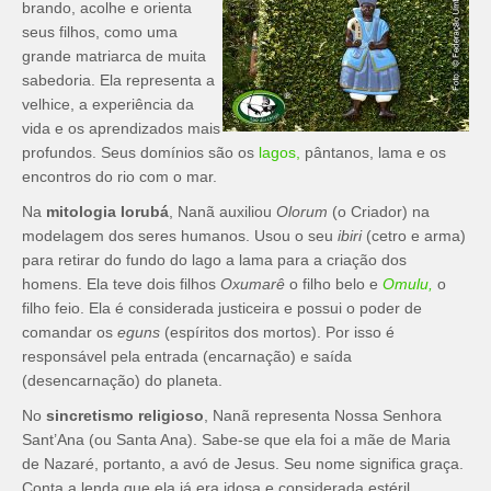
brando, acolhe e orienta
seus filhos, como uma
grande matriarca de muita
sabedoria. Ela representa a
velhice, a experiência da
vida e os aprendizados mais
profundos. Seus domínios são os
lagos,
pântanos, lama e os
encontros do rio com o mar.
Na
mitologia Iorubá
, Nanã auxiliou
Olorum
(o Criador) na
modelagem dos seres humanos. Usou o seu
ibiri
(cetro e arma)
para retirar do fundo do lago a lama para a criação dos
homens. Ela teve dois filhos
Oxumarê
o filho belo e
Omulu,
o
filho feio. Ela é considerada justiceira e possui o poder de
comandar os
eguns
(espíritos dos mortos). Por isso é
responsável pela entrada (encarnação) e saída
(desencarnação) do planeta.
No
sincretismo religioso
, Nanã representa Nossa Senhora
Sant’Ana (ou Santa Ana). Sabe-se que ela foi a mãe de Maria
de Nazaré, portanto, a avó de Jesus. Seu nome significa graça.
Conta a lenda que ela já era idosa e considerada estéril,