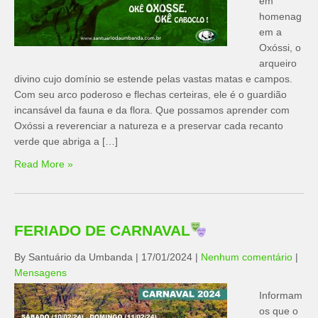
em
homenag
em a
Oxóssi, o
arqueiro
divino cujo domínio se estende pelas vastas matas e campos.
Com seu arco poderoso e flechas certeiras, ele é o guardião
incansável da fauna e da flora. Que possamos aprender com
Oxóssi a reverenciar a natureza e a preservar cada recanto
verde que abriga a […]
Read More »
FERIADO DE CARNAVAL
By Santuário da Umbanda
|
17/01/2024
|
Nenhum comentário
|
Mensagens
Informam
os que o