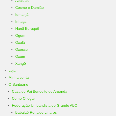
Abaluaiê
Cosme e Damião
Iemanjá
Inhaça
Nanã Buruquê
Ogum
Oxalá
Oxosse
Oxum
Xangô
Loja
Minha conta
O Santuário
Casa de Pai Benedito de Aruanda
Como Chegar
Federação Umbandista do Grande ABC
Babalaô Ronaldo Linares