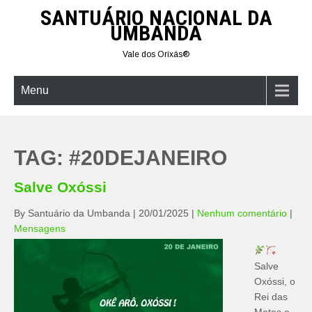
Skip
SANTUÁRIO NACIONAL DA
to
UMBANDA
content
Vale dos Orixás®
Menu
TAG:
#20DEJANEIRO
Salve Oxóssi
By Santuário da Umbanda
|
20/01/2025
|
Nenhum comentário
|
Mensagens
Salve
Oxóssi, o
Rei das