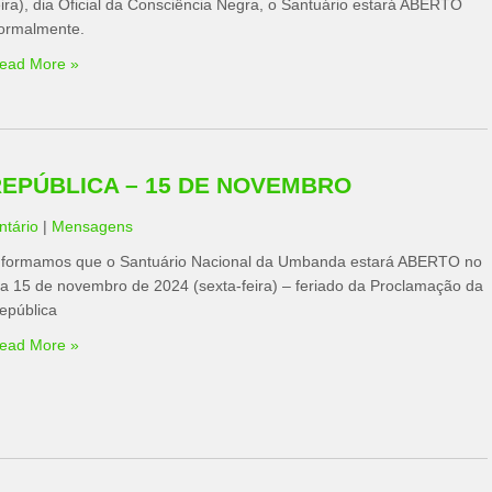
eira), dia Oficial da Consciência Negra, o Santuário estará ABERTO
ormalmente.
ead More »
EPÚBLICA – 15 DE NOVEMBRO
tário
|
Mensagens
nformamos que o Santuário Nacional da Umbanda estará ABERTO no
ia 15 de novembro de 2024 (sexta-feira) – feriado da Proclamação da
epública
ead More »