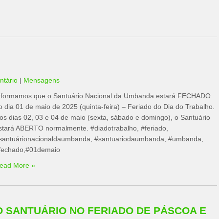
tário
|
Mensagens
nformamos que o Santuário Nacional da Umbanda estará FECHADO
o dia 01 de maio de 2025 (quinta-feira) – Feriado do Dia do Trabalho.
os dias 02, 03 e 04 de maio (sexta, sábado e domingo), o Santuário
stará ABERTO normalmente. #diadotrabalho, #feriado,
santuárionacionaldaumbanda, #santuariodaumbanda, #umbanda,
fechado,#01demaio
ead More »
 SANTUÁRIO NO FERIADO DE PÁSCOA E