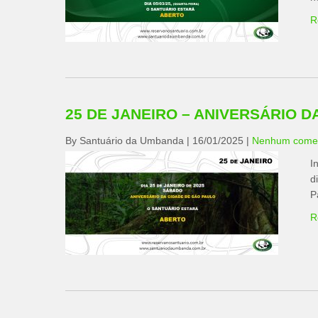
R
25 DE JANEIRO – ANIVERSÁRIO D
By Santuário da Umbanda
|
16/01/2025
|
Nenhum comen
I
d
P
R