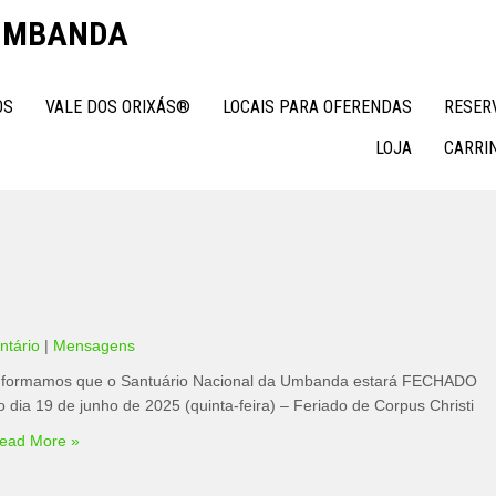
 UMBANDA
OS
VALE DOS ORIXÁS®
LOCAIS PARA OFERENDAS
RESER
LOJA
CARRI
tário
|
Mensagens
nformamos que o Santuário Nacional da Umbanda estará FECHADO
o dia 19 de junho de 2025 (quinta-feira) – Feriado de Corpus Christi
ead More »