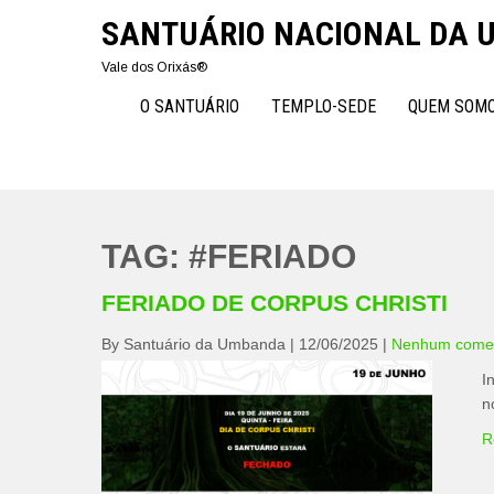
Skip
SANTUÁRIO NACIONAL DA
to
content
Vale dos Orixás®
O SANTUÁRIO
TEMPLO-SEDE
QUEM SOM
TAG:
#FERIADO
FERIADO DE CORPUS CHRISTI
By Santuário da Umbanda
|
12/06/2025
|
Nenhum comen
I
n
R