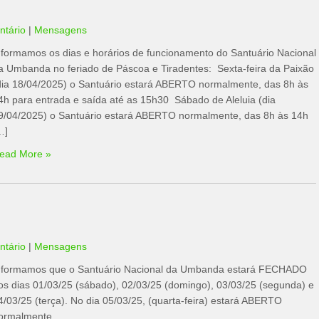
tário
|
Mensagens
nformamos os dias e horários de funcionamento do Santuário Nacional
a Umbanda no feriado de Páscoa e Tiradentes: ⁠ ⁠Sexta-feira da Paixão
dia 18/04/2025) o Santuário estará ABERTO normalmente, das 8h às
4h para entrada e saída até as 15h30 ⁠ ⁠Sábado de Aleluia (dia
9/04/2025) o Santuário estará ABERTO normalmente, das 8h às 14h
…]
ead More »
tário
|
Mensagens
nformamos que o Santuário Nacional da Umbanda estará FECHADO
os dias 01/03/25 (sábado), 02/03/25 (domingo), 03/03/25 (segunda) e
4/03/25 (terça). No dia 05/03/25, (quarta-feira) estará ABERTO
ormalmente.