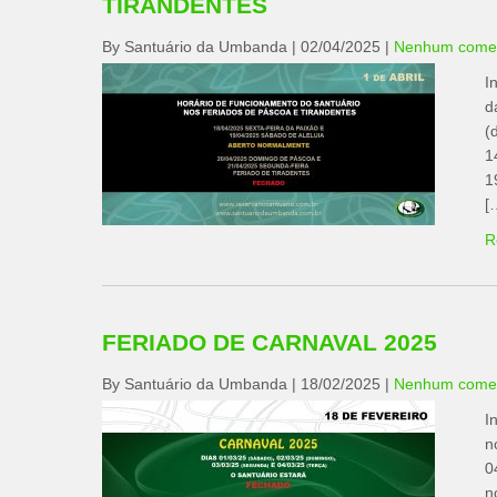
TIRANDENTES
By Santuário da Umbanda
|
02/04/2025
|
Nenhum comen
I
d
(
1
1
[
R
FERIADO DE CARNAVAL 2025
By Santuário da Umbanda
|
18/02/2025
|
Nenhum comen
I
n
0
n