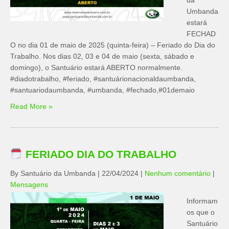
da
Umbanda
estará
FECHAD
O no dia 01 de maio de 2025 (quinta-feira) – Feriado do Dia do
Trabalho. Nos dias 02, 03 e 04 de maio (sexta, sábado e
domingo), o Santuário estará ABERTO normalmente.
#diadotrabalho, #feriado, #santuárionacionaldaumbanda,
#santuariodaumbanda, #umbanda, #fechado,#01demaio
Read More »
FERIADO DIA DO TRABALHO
By Santuário da Umbanda
|
22/04/2024
|
Nenhum comentário
|
Mensagens
Informam
os que o
Santuário