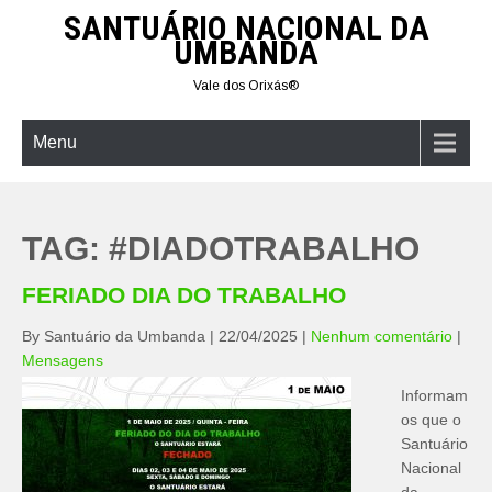
Skip
SANTUÁRIO NACIONAL DA
to
UMBANDA
content
Vale dos Orixás®
Menu
TAG:
#DIADOTRABALHO
FERIADO DIA DO TRABALHO
By Santuário da Umbanda
|
22/04/2025
|
Nenhum comentário
|
Mensagens
Informam
os que o
Santuário
Nacional