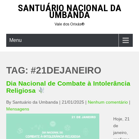
Skip
SANTUÁRIO NACIONAL DA
to
UMBANDA
content
Vale dos Orixás®
Menu
TAG:
#21DEJANEIRO
Dia Nacional de Combate à Intolerância
Religiosa
By Santuário da Umbanda
|
21/01/2025
|
Nenhum comentário
|
Mensagens
Hoje, 21
de
janeiro,