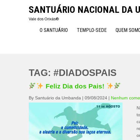
Skip
SANTUÁRIO NACIONAL DA
to
content
Vale dos Orixás®
O SANTUÁRIO
TEMPLO-SEDE
QUEM SOM
TAG:
#DIADOSPAIS
Feliz Dia dos Pais!
By Santuário da Umbanda
|
09/08/2024
|
Nenhum comen
N
t
c
r
o