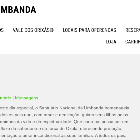
 UMBANDA
OS
VALE DOS ORIXÁS®
LOCAIS PARA OFERENDAS
RESER
LOJA
CARRI
tário
|
Mensagens
este dia especial, o Santuário Nacional da Umbanda homenageia
odos os pais que, com amor e dedicação, guiam seus filhos pelos
aminhos da vida e da espiritualidade. Que cada pai possa ser um
eflexo da sabedoria e da força de Oxalá, oferecendo proteção,
rientação e amor incondicional às suas famílias. A todos os pais,