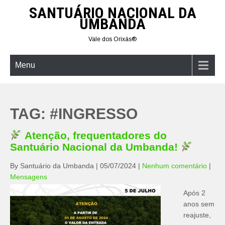
Skip
SANTUÁRIO NACIONAL DA
to
UMBANDA
content
Vale dos Orixás®
Menu
TAG:
#INGRESSO
Atenção, frequentadores do
Santuário Nacional da Umbanda!
By Santuário da Umbanda
|
05/07/2024
|
Nenhum comentário
|
Mensagens
Após 2
anos sem
reajuste,