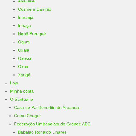
Abaluaiê
Cosme e Damião
Iemanjá
Inhaça
Nanã Buruquê
Ogum
Oxalá
Oxosse
Oxum
Xangô
Loja
Minha conta
O Santuário
Casa de Pai Benedito de Aruanda
Como Chegar
Federação Umbandista do Grande ABC
Babalaô Ronaldo Linares