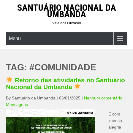
Skip
SANTUÁRIO NACIONAL DA
to
UMBANDA
content
Vale dos Orixás®
Menu
TAG:
#COMUNIDADE
Retorno das atividades no Santuário
Nacional da Umbanda
By Santuário da Umbanda
|
06/01/2025
|
Nenhum comentário
|
Mensagens
É com
imensa
alegria