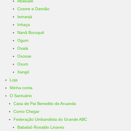
Abaluaiê
Cosme e Damião
Iemanjá
Inhaça
Nanã Buruquê
Ogum
Oxalá
Oxosse
Oxum
Xangô
Loja
Minha conta
O Santuário
Casa de Pai Benedito de Aruanda
Como Chegar
Federação Umbandista do Grande ABC
Babalaô Ronaldo Linares