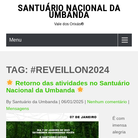
Skip
SANTUÁRIO NACIONAL DA
to
UMBANDA
content
Vale dos Orixás®
Menu
TAG:
#REVEILLON2024
Retorno das atividades no Santuário
Nacional da Umbanda
By Santuário da Umbanda
|
06/01/2025
|
Nenhum comentário
|
Mensagens
É com
imensa
alegria